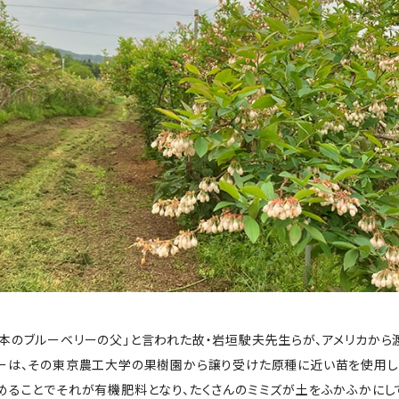
本のブルーベリーの父」と言われた故・岩垣駛夫先生らが、アメリカから
ーは、その東京農工大学の果樹園から譲り受けた原種に近い苗を使用し
めることでそれが有機肥料となり、たくさんのミミズが土をふかふかにし